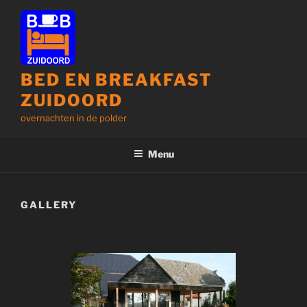
Ga
naar
de
inhoud
BED EN BREAKFAST
ZUIDOORD
overnachten in de polder
Menu
GALLERY